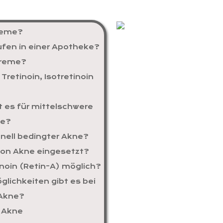
Creme?
ufen in einer Apotheke?
 Creme?
retinoin, Isotretinoin
 es für mittelschwere
ne?
onell bedingter Akne?
 von Akne eingesetzt?
noin (Retin-A) möglich?
lichkeiten gibt es bei
 Akne?
e Akne